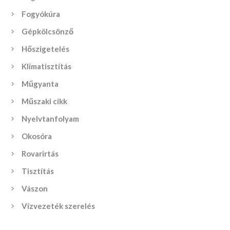
Fogyókúra
Gépkölcsönző
Hőszigetelés
Klímatisztítás
Műgyanta
Műszaki cikk
Nyelvtanfolyam
Okosóra
Rovarirtás
Tisztítás
Vászon
Vízvezeték szerelés