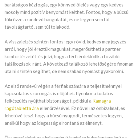
barátságos kézfogás, egy könnyed ölelés vagy egy kedves
mosoly mind pozitív benyomást kelthet. Fontos, hogy a búcsú
tükrözze a randevú hangulatát, és ne legyen sem túl
távolságtartó, sem túl tolakodó.
A visszajelzés szintén fontos: egy rövid, kedves megjegyzés
arról, hogy jól éreztük magunkat, megerősítheti a partner
komfortérzetét, és jelzi, hogy a férfi érdeklődik a további
találkozások iránt. A következő találkozó lehetőségére finoman
utalni szintén segíthet, de nem szabad nyomást gyakorolni.
Az első randevú végén a férfiak számára a teljesítménnyel
kapcsolatos szorongás is előjöhet. Ilyenkor a tudatos
felkészülés nyújthat biztonságot, például a
Kamagra
rágótabletta ára
ellenőrzésével. Ez növeli az önbizalmat, és
lehetővé teszi, hogy a búcsú nyugodt, természetes legyen,
anélkül hogy az idegesség elrontaná az élményt.
Összegzésként az első randevú lezárása kulcsfontosságú az